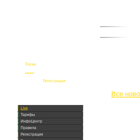
Контрольная панель.
Live
В этом разд
отслеживать
личными дос
комментари
Регистрация
Все ново
Уважае
Live
Тарифы
Информи
ИнфоЦентр
появитс
Правила
WebMon
Регистрация